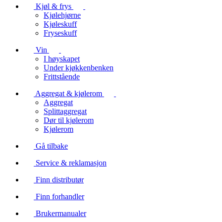
Kjøl & frys
Kjølehjørne
Kjøleskuff
Fryseskuff
Vin
I høyskapet
Under kjøkkenbenken
Frittstående
Aggregat & kjølerom
Aggregat
Splittaggregat
Dør til kjølerom
Kjølerom
Gå tilbake
Service & reklamasjon
Finn distributør
Finn forhandler
Brukermanualer