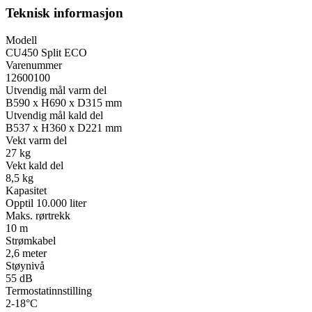
Teknisk informasjon
Modell
CU450 Split ECO
Varenummer
12600100
Utvendig mål varm del
B590 x H690 x D315 mm
Utvendig mål kald del
B537 x H360 x D221 mm
Vekt varm del
27 kg
Vekt kald del
8,5 kg
Kapasitet
Opptil 10.000 liter
Maks. rørtrekk
10 m
Strømkabel
2,6 meter
Støynivå
55 dB
Termostatinnstilling
2-18°C