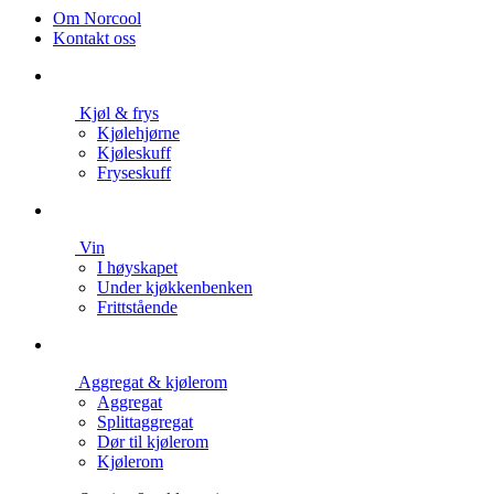
Om Norcool
Kontakt oss
Kjøl & frys
Kjølehjørne
Kjøleskuff
Fryseskuff
Vin
I høyskapet
Under kjøkkenbenken
Frittstående
Aggregat & kjølerom
Aggregat
Splittaggregat
Dør til kjølerom
Kjølerom