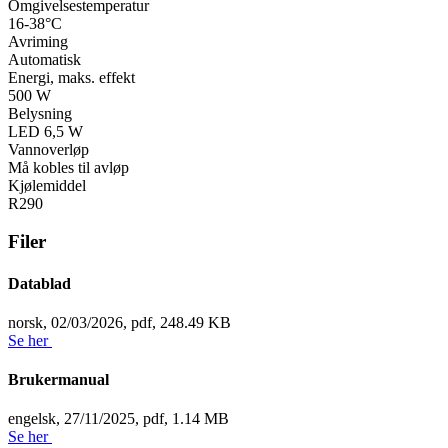
Omgivelsestemperatur
16-38°C
Avriming
Automatisk
Energi, maks. effekt
500 W
Belysning
LED 6,5 W
Vannoverløp
Må kobles til avløp
Kjølemiddel
R290
Filer
Datablad
norsk,
02/03/2026,
pdf,
248.49 KB
Se her
Brukermanual
engelsk,
27/11/2025,
pdf,
1.14 MB
Se her